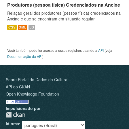
Produtores (pessoa física) Credenciados na Ancine
Relação geral dos produtores (pessoa física) credenciados na
Ancine e que se encontram em situação regular.
CSV
XML
JS
Você também pode ter acesso a esses registros usando a
API
(veja
Documentação da API
).
Sobre Portal de Dados da Cultura
API do CKAN
Open Knowledge Foundation
Impulsionado por
Idioma