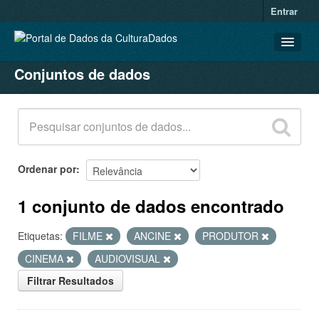
Entrar
Conjuntos de dados
CONJUNTOS DE DADOS
ORGANIZAÇÕES
GRUPOS
SOBRE
Ordenar por
1 conjunto de dados encontrado
Etiquetas:
FILME
ANCINE
PRODUTOR
CINEMA
AUDIOVISUAL
Filtrar Resultados