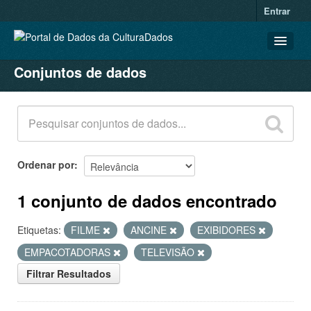
Entrar
Conjuntos de dados
CONJUNTOS DE DADOS
ORGANIZAÇÕES
GRUPOS
SOBRE
Ordenar por
1 conjunto de dados encontrado
Etiquetas:
FILME
ANCINE
EXIBIDORES
EMPACOTADORAS
TELEVISÃO
Filtrar Resultados