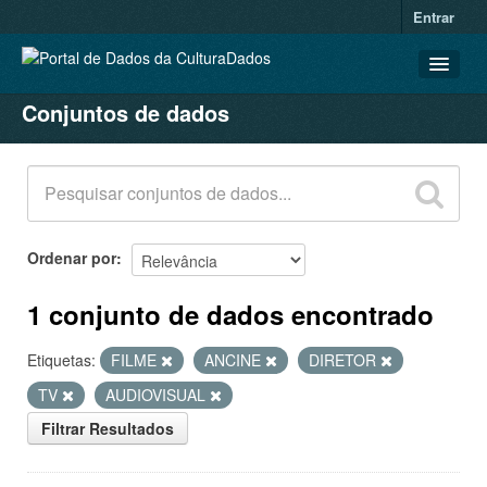
Entrar
Conjuntos de dados
CONJUNTOS DE DADOS
ORGANIZAÇÕES
GRUPOS
SOBRE
Ordenar por
1 conjunto de dados encontrado
Etiquetas:
FILME
ANCINE
DIRETOR
TV
AUDIOVISUAL
Filtrar Resultados