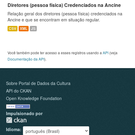
Diretores (pessoa física) Credenciados na Ancine
Relação geral dos diretores (pessoa física) credenciados na
Ancine e que se encontram em situação regular.
CSV
XML
JS
Você também pode ter acesso a esses registros usando a
API
(veja
Documentação da API
).
Sobre Portal de Dados da Cultura
API do CKAN
Open Knowledge Foundation
Impulsionado por
Idioma