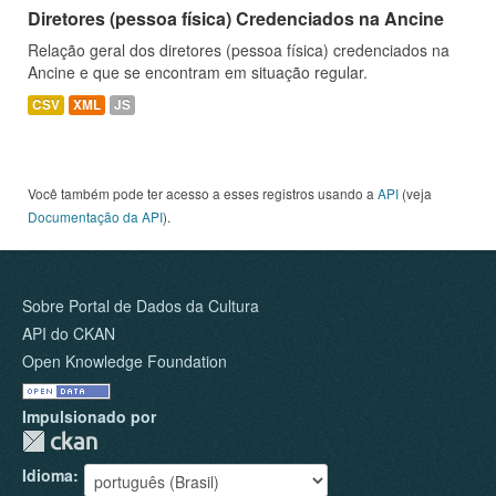
Diretores (pessoa física) Credenciados na Ancine
Relação geral dos diretores (pessoa física) credenciados na
Ancine e que se encontram em situação regular.
CSV
XML
JS
Você também pode ter acesso a esses registros usando a
API
(veja
Documentação da API
).
Sobre Portal de Dados da Cultura
API do CKAN
Open Knowledge Foundation
Impulsionado por
Idioma