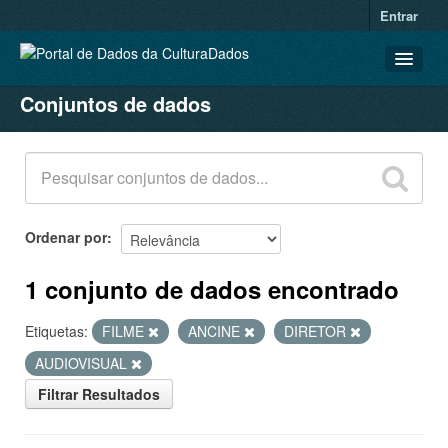
Entrar
Conjuntos de dados
CONJUNTOS DE DADOS
ORGANIZAÇÕES
GRUPOS
SOBRE
Ordenar por
1 conjunto de dados encontrado
Etiquetas:
FILME
ANCINE
DIRETOR
AUDIOVISUAL
Filtrar Resultados