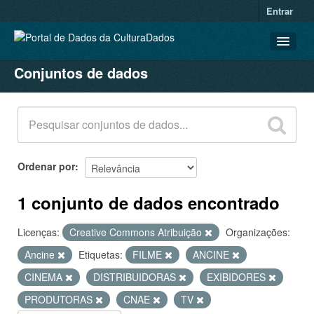
Entrar
Conjuntos de dados
CONJUNTOS DE DADOS
ORGANIZAÇÕES
GRUPOS
SOBRE
Ordenar por
1 conjunto de dados encontrado
Licenças:
Creative Commons Atribuição
Organizações:
Ancine
Etiquetas:
FILME
ANCINE
CINEMA
DISTRIBUIDORAS
EXIBIDORES
PRODUTORAS
CNAE
TV