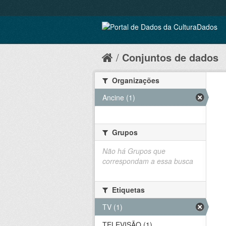
Conjuntos de dados
Organizações
Ancine (1)
Grupos
Não há Grupos que
correspondam a essa busca
Etiquetas
TV (1)
TELEVISÃO (1)