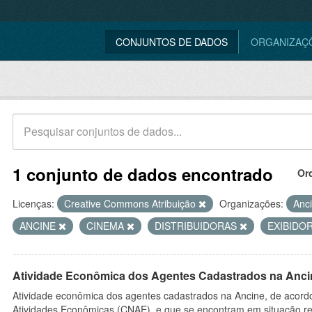
CONJUNTOS DE DADOS
ORGANIZAÇ
1 conjunto de dados encontrado
Or
Licenças:
Creative Commons Atribuição
Organizações:
Anc
ANCINE
CINEMA
DISTRIBUIDORAS
EXIBIDO
Atividade Econômica dos Agentes Cadastrados na Anci
Atividade econômica dos agentes cadastrados na Ancine, de acordo
Atividades Econômicas (CNAE), e que se encontram em situação re