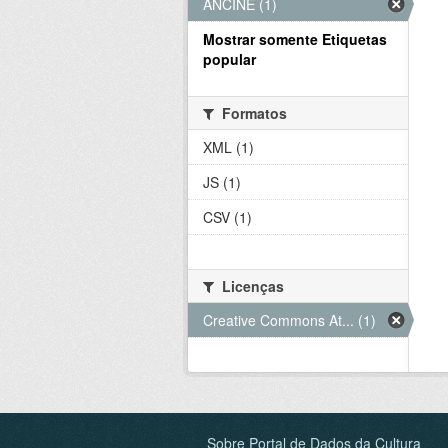
ANCINE (1)
Mostrar somente Etiquetas
popular
Formatos
XML (1)
JS (1)
CSV (1)
Licenças
Creative Commons At... (1)
Sobre Portal de Dados da Cultura