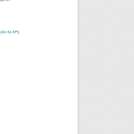
ção da API
).