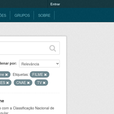
Entrar
ÕES
GRUPOS
SOBRE
denar por
ine
Etiquetas:
FILME
RES
CNAE
TV
ne
 com a Classificação Nacional de
gular.