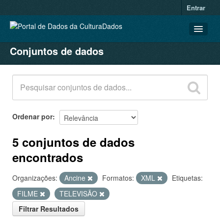
Entrar
Conjuntos de dados
CONJUNTOS DE DADOS
ORGANIZAÇÕES
GRUPOS
SOBRE
Ordenar por
5 conjuntos de dados
encontrados
Organizações:
Ancine
Formatos:
XML
Etiquetas:
FILME
TELEVISÃO
Filtrar Resultados