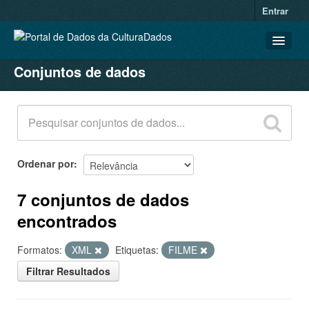
Entrar
Conjuntos de dados
CONJUNTOS DE DADOS
ORGANIZAÇÕES
GRUPOS
SOBRE
Ordenar por
7 conjuntos de dados
encontrados
Formatos:
XML
Etiquetas:
FILME
Filtrar Resultados