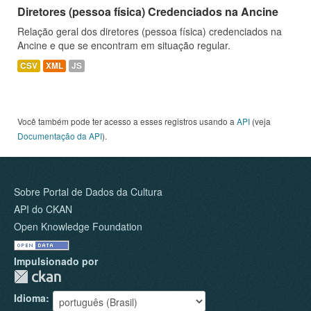
Diretores (pessoa física) Credenciados na Ancine
Relação geral dos diretores (pessoa física) credenciados na
Ancine e que se encontram em situação regular.
CSV
XML
JS
Você também pode ter acesso a esses registros usando a
API
(veja
Documentação da API
).
Sobre Portal de Dados da Cultura
API do CKAN
Open Knowledge Foundation
Impulsionado por
Idioma