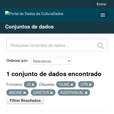
Entrar
Conjuntos de dados
CONJUNTOS DE DADOS
ORGANIZAÇÕES
GRUPOS
SOBRE
Ordenar por
1 conjunto de dados encontrado
Formatos:
JS
Etiquetas:
FILME
CPB
ANCINE
DIRETOR
AUDIOVISUAL
Filtrar Resultados