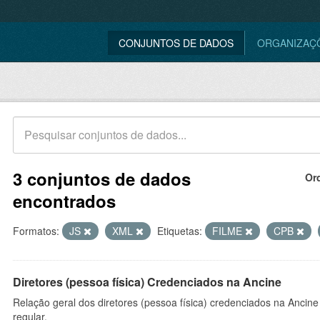
CONJUNTOS DE DADOS
ORGANIZAÇ
3 conjuntos de dados
Or
encontrados
Formatos:
JS
XML
Etiquetas:
FILME
CPB
Diretores (pessoa física) Credenciados na Ancine
Relação geral dos diretores (pessoa física) credenciados na Ancin
regular.