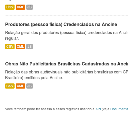
CSV
XML
JS
Produtores (pessoa física) Credenciados na Ancine
Relação geral dos produtores (pessoa física) credenciados na Anc
regular.
CSV
XML
JS
Obras Não Publicitárias Brasileiras Cadastradas na Anc
Relação das obras audiovisuais não publicitárias brasileiras com C
Brasileiro) emitidos pela Ancine.
CSV
XML
JS
Você também pode ter acesso a esses registros usando a
API
(veja
Documenta