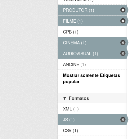
PRODUTOR (1)
FILME (1)
CPB (1)
CINEMA (1)
AUDIOVISUAL (1)
ANCINE (1)
Mostrar somente Etiquetas
popular
Formatos
XML (1)
JS (1)
CSV (1)