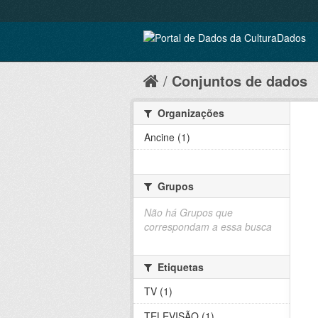
Conjuntos de dados
Organizações
Ancine (1)
Grupos
Não há Grupos que
correspondam a essa busca
Etiquetas
TV (1)
TELEVISÃO (1)