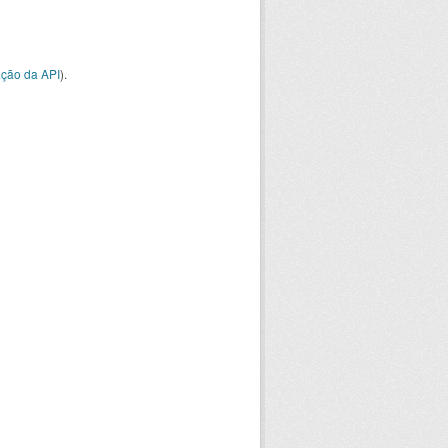
ção da API
).