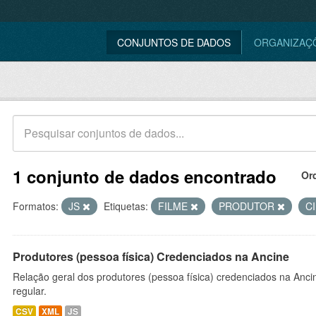
CONJUNTOS DE DADOS
ORGANIZAÇ
1 conjunto de dados encontrado
Or
Formatos:
JS
Etiquetas:
FILME
PRODUTOR
C
Produtores (pessoa física) Credenciados na Ancine
Relação geral dos produtores (pessoa física) credenciados na Anc
regular.
CSV
XML
JS