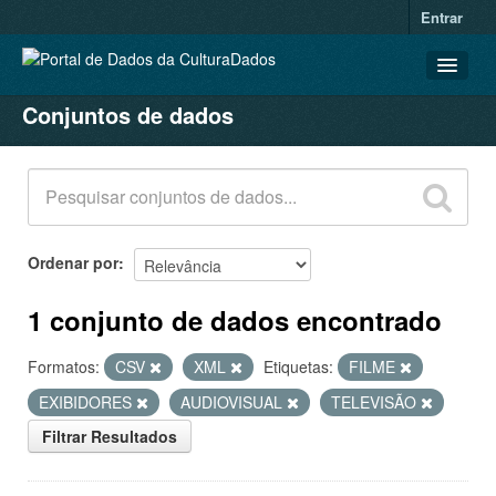
Entrar
Conjuntos de dados
CONJUNTOS DE DADOS
ORGANIZAÇÕES
GRUPOS
SOBRE
Ordenar por
1 conjunto de dados encontrado
Formatos:
CSV
XML
Etiquetas:
FILME
EXIBIDORES
AUDIOVISUAL
TELEVISÃO
Filtrar Resultados