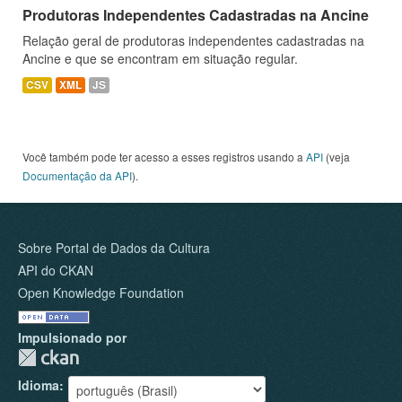
Produtoras Independentes Cadastradas na Ancine
Relação geral de produtoras independentes cadastradas na
Ancine e que se encontram em situação regular.
CSV
XML
JS
Você também pode ter acesso a esses registros usando a
API
(veja
Documentação da API
).
Sobre Portal de Dados da Cultura
API do CKAN
Open Knowledge Foundation
Impulsionado por
Idioma