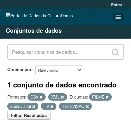
Entrar
Conjuntos de dados
CONJUNTOS DE DADOS
ORGANIZAÇÕES
GRUPOS
SOBRE
Ordenar por
1 conjunto de dados encontrado
Formatos:
CSV
XML
Etiquetas:
FILME
audiovisual
TV
TELEVISÃO
Filtrar Resultados