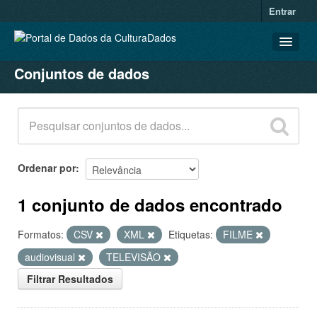
Entrar
Conjuntos de dados
CONJUNTOS DE DADOS
ORGANIZAÇÕES
GRUPOS
SOBRE
Ordenar por
1 conjunto de dados encontrado
Formatos:
CSV
XML
Etiquetas:
FILME
audiovisual
TELEVISÃO
Filtrar Resultados