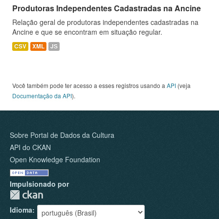
Produtoras Independentes Cadastradas na Ancine
Relação geral de produtoras independentes cadastradas na
Ancine e que se encontram em situação regular.
CSV
XML
JS
Você também pode ter acesso a esses registros usando a
API
(veja
Documentação da API
).
Sobre Portal de Dados da Cultura
API do CKAN
Open Knowledge Foundation
Impulsionado por
Idioma