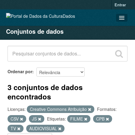
Entrar
Conjuntos de dados
CONJUNTOS DE DADOS
ORGANIZAÇÕES
GRUPOS
SOBRE
Ordenar por
3 conjuntos de dados
encontrados
Licenças:
Creative Commons Atribuição
Formatos:
CSV
JS
Etiquetas:
FILME
CPB
TV
AUDIOVISUAL