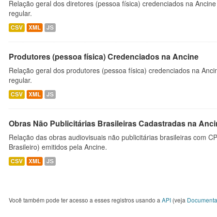
Relação geral dos diretores (pessoa física) credenciados na Ancin
regular.
CSV
XML
JS
Produtores (pessoa física) Credenciados na Ancine
Relação geral dos produtores (pessoa física) credenciados na Anc
regular.
CSV
XML
JS
Obras Não Publicitárias Brasileiras Cadastradas na Anc
Relação das obras audiovisuais não publicitárias brasileiras com C
Brasileiro) emitidos pela Ancine.
CSV
XML
JS
Você também pode ter acesso a esses registros usando a
API
(veja
Documenta