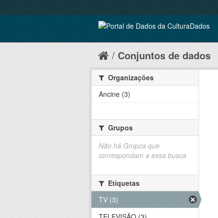
Conjuntos de dados
Organizações
Ancine (3)
Grupos
Não há Grupos que
correspondam a essa busca
Etiquetas
TV (3)
TELEVISÃO (3)