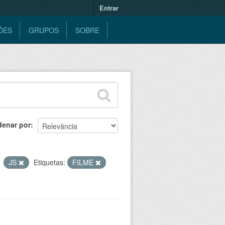
Entrar
ÕES
GRUPOS
SOBRE
denar por
JS
Etiquetas:
FILME