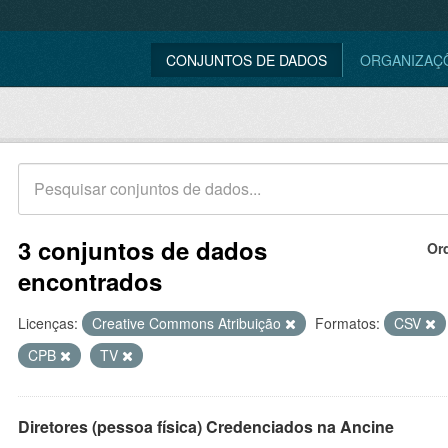
CONJUNTOS DE DADOS
ORGANIZAÇ
3 conjuntos de dados
Or
encontrados
Licenças:
Creative Commons Atribuição
Formatos:
CSV
CPB
TV
Diretores (pessoa física) Credenciados na Ancine