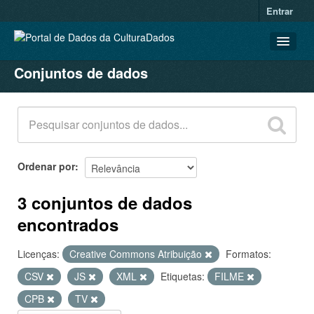
Entrar
Conjuntos de dados
CONJUNTOS DE DADOS
ORGANIZAÇÕES
GRUPOS
SOBRE
Ordenar por
3 conjuntos de dados
encontrados
Licenças:
Creative Commons Atribuição
Formatos:
CSV
JS
XML
Etiquetas:
FILME
CPB
TV