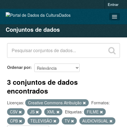
Entrar
Conjuntos de dados
CONJUNTOS DE DADOS
ORGANIZAÇÕES
GRUPOS
SOBRE
Ordenar por
3 conjuntos de dados
encontrados
Licenças:
Creative Commons Atribuição
Formatos:
CSV
JS
XML
Etiquetas:
FILME
CPB
TELEVISÃO
TV
AUDIOVISUAL