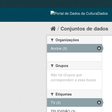
Conjuntos de dados
Organizações
Ancine (3)
Grupos
Não há Grupos que
correspondam a essa busca
Etiquetas
TV (3)
TELEVISÃO (3)