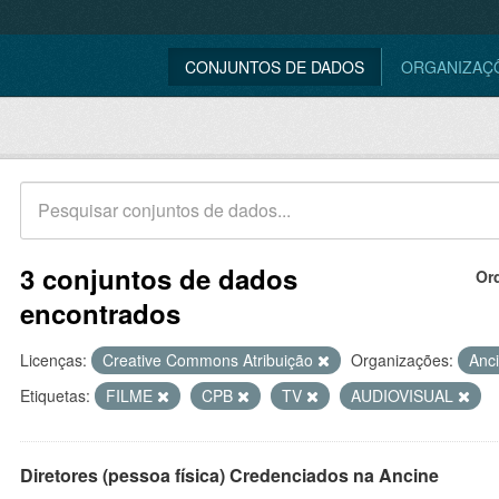
CONJUNTOS DE DADOS
ORGANIZAÇ
3 conjuntos de dados
Or
encontrados
Licenças:
Creative Commons Atribuição
Organizações:
Anc
Etiquetas:
FILME
CPB
TV
AUDIOVISUAL
Diretores (pessoa física) Credenciados na Ancine