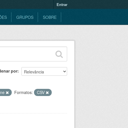
Entrar
ÕES
GRUPOS
SOBRE
denar por
ine
Formatos:
CSV