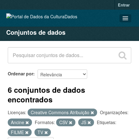
Entrar
Conjuntos de dados
CONJUNTOS DE DADOS
ORGANIZAÇÕES
GRUPOS
SOBRE
Ordenar por
6 conjuntos de dados
encontrados
Licenças:
Creative Commons Atribuição
Organizações:
Ancine
Formatos:
CSV
JS
Etiquetas:
FILME
TV