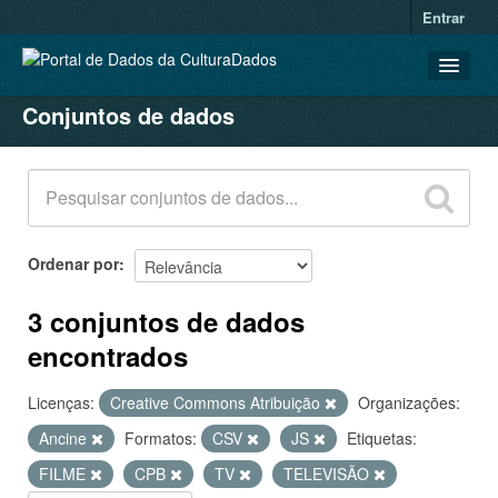
Entrar
Conjuntos de dados
CONJUNTOS DE DADOS
ORGANIZAÇÕES
GRUPOS
SOBRE
Ordenar por
3 conjuntos de dados
encontrados
Licenças:
Creative Commons Atribuição
Organizações:
Ancine
Formatos:
CSV
JS
Etiquetas:
FILME
CPB
TV
TELEVISÃO