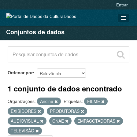
Entrar
Conjuntos de dados
CONJUNTOS DE DADOS
ORGANIZAÇÕES
GRUPOS
SOBRE
Ordenar por
1 conjunto de dados encontrado
Organizações:
Ancine
Etiquetas:
FILME
EXIBIDORES
PRODUTORAS
AUDIOVISUAL
CNAE
EMPACOTADORAS
TELEVISÃO