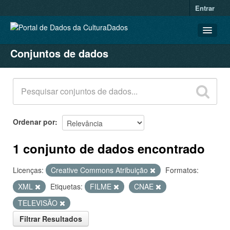
Entrar
Conjuntos de dados
CONJUNTOS DE DADOS
ORGANIZAÇÕES
GRUPOS
SOBRE
Ordenar por
1 conjunto de dados encontrado
Licenças:
Creative Commons Atribuição
Formatos:
XML
Etiquetas:
FILME
CNAE
TELEVISÃO
Filtrar Resultados