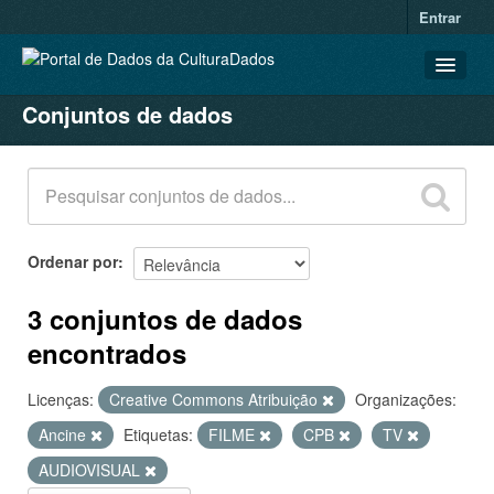
Entrar
Conjuntos de dados
CONJUNTOS DE DADOS
ORGANIZAÇÕES
GRUPOS
SOBRE
Ordenar por
3 conjuntos de dados
encontrados
Licenças:
Creative Commons Atribuição
Organizações:
Ancine
Etiquetas:
FILME
CPB
TV
AUDIOVISUAL