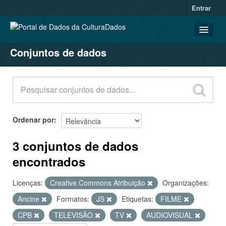
Entrar
Conjuntos de dados
CONJUNTOS DE DADOS
ORGANIZAÇÕES
GRUPOS
SOBRE
Ordenar por
3 conjuntos de dados
encontrados
Licenças:
Creative Commons Atribuição
Organizações:
Ancine
Formatos:
JS
Etiquetas:
FILME
CPB
TELEVISÃO
TV
AUDIOVISUAL