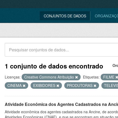
CONJUNTOS DE DADOS
ORGANIZAÇ
1 conjunto de dados encontrado
Or
Licenças:
Creative Commons Atribuição
Etiquetas:
FILME
CINEMA
EXIBIDORES
PRODUTORAS
TELEV
Atividade Econômica dos Agentes Cadastrados na Anci
Atividade econômica dos agentes cadastrados na Ancine, de acordo
Atividades Econômicas (CNAE), e que se encontram em situação re