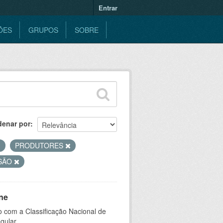
Entrar
ÕES
GRUPOS
SOBRE
denar por
PRODUTORES
ISÃO
ne
 com a Classificação Nacional de
gular.