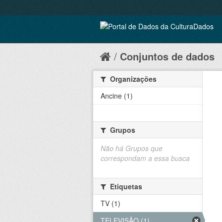
Conjuntos de dados
Organizações
Ancine (1)
Grupos
Não há Grupos que
correspondam a essa busca
Etiquetas
TV (1)
TELEVISÃO (1)