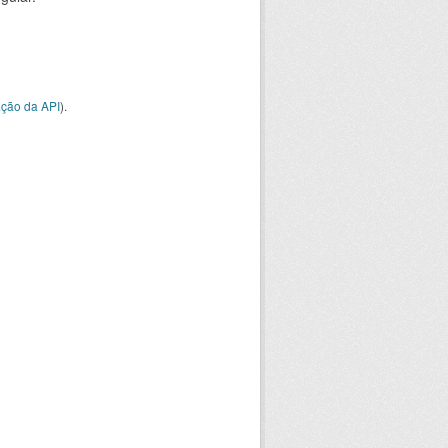
ção da API
).