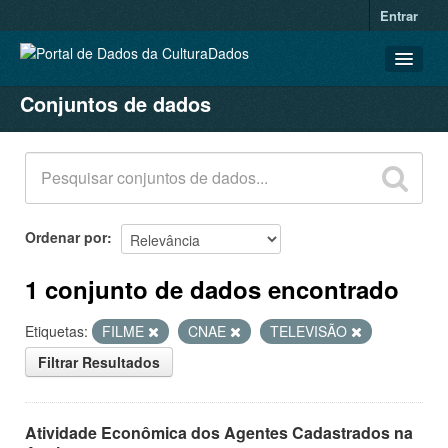
Entrar
Conjuntos de dados
CONJUNTOS DE DADOS
ORGANIZAÇÕES
GRUPOS
SOBRE
Ordenar por
1 conjunto de dados encontrado
Etiquetas:
FILME
CNAE
TELEVISÃO
Filtrar Resultados
Atividade Econômica dos Agentes Cadastrados na