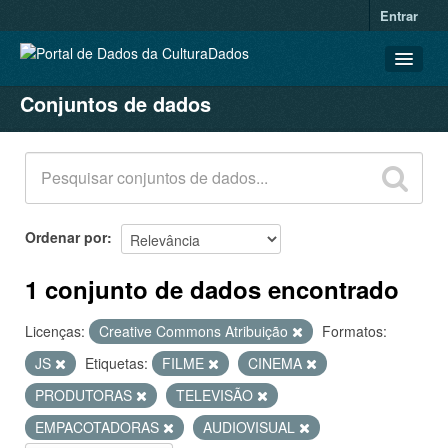
Entrar
Conjuntos de dados
CONJUNTOS DE DADOS
ORGANIZAÇÕES
GRUPOS
SOBRE
Ordenar por
1 conjunto de dados encontrado
Licenças:
Creative Commons Atribuição
Formatos:
JS
Etiquetas:
FILME
CINEMA
PRODUTORAS
TELEVISÃO
EMPACOTADORAS
AUDIOVISUAL