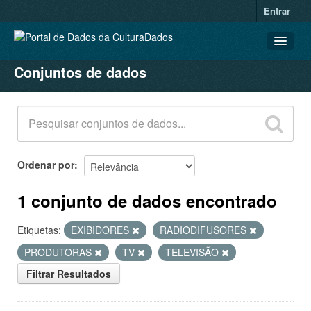
Entrar
Conjuntos de dados
CONJUNTOS DE DADOS
ORGANIZAÇÕES
GRUPOS
SOBRE
Ordenar por
1 conjunto de dados encontrado
Etiquetas:
EXIBIDORES
RADIODIFUSORES
PRODUTORAS
TV
TELEVISÃO
Filtrar Resultados