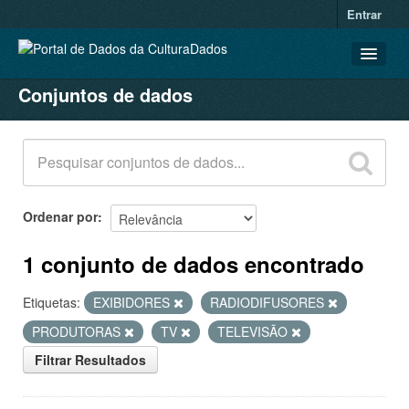
Entrar
Conjuntos de dados
CONJUNTOS DE DADOS
ORGANIZAÇÕES
GRUPOS
SOBRE
Ordenar por
1 conjunto de dados encontrado
Etiquetas:
EXIBIDORES
RADIODIFUSORES
PRODUTORAS
TV
TELEVISÃO
Filtrar Resultados