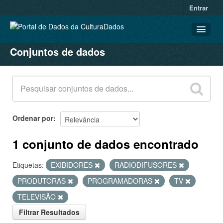
Entrar
Conjuntos de dados
CONJUNTOS DE DADOS
ORGANIZAÇÕES
GRUPOS
SOBRE
Ordenar por
1 conjunto de dados encontrado
Etiquetas:
EXIBIDORES
RADIODIFUSORES
PRODUTORAS
PROGRAMADORAS
TV
TELEVISÃO
Filtrar Resultados