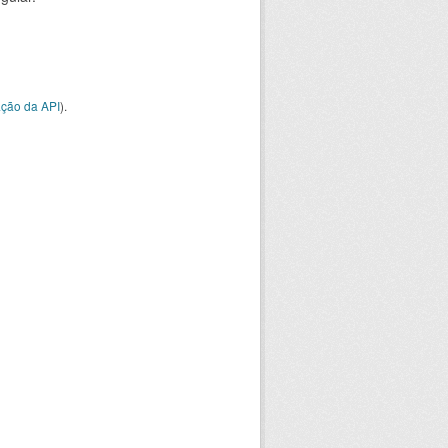
ção da API
).