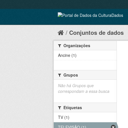
Conjuntos de dados
Organizações
Ancine (1)
Grupos
Não há Grupos que
correspondam a essa busca
Etiquetas
TV (1)
TELEVISÃO (1)