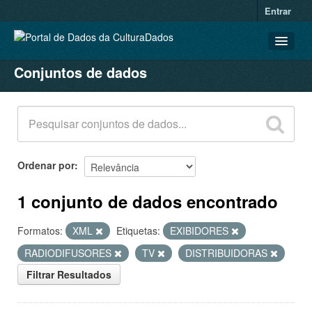
Entrar
Conjuntos de dados
CONJUNTOS DE DADOS
ORGANIZAÇÕES
GRUPOS
SOBRE
Ordenar por
1 conjunto de dados encontrado
Formatos:
XML
Etiquetas:
EXIBIDORES
RADIODIFUSORES
TV
DISTRIBUIDORAS
Filtrar Resultados