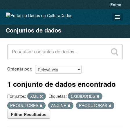
Entrar
Conjuntos de dados
CONJUNTOS DE DADOS
ORGANIZAÇÕES
GRUPOS
SOBRE
Ordenar por
1 conjunto de dados encontrado
Formatos:
XML
Etiquetas:
EXIBIDORES
PRODUTORES
ANCINE
PRODUTORAS
Filtrar Resultados