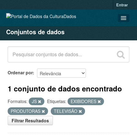
Entrar
Conjuntos de dados
CONJUNTOS DE DADOS
ORGANIZAÇÕES
GRUPOS
SOBRE
Ordenar por
1 conjunto de dados encontrado
Formatos:
JS
Etiquetas:
EXIBIDORES
PRODUTORAS
TELEVISÃO
Filtrar Resultados