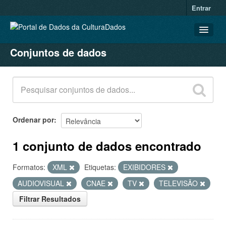
Entrar
Conjuntos de dados
CONJUNTOS DE DADOS
ORGANIZAÇÕES
GRUPOS
SOBRE
Ordenar por
1 conjunto de dados encontrado
Formatos:
XML
Etiquetas:
EXIBIDORES
AUDIOVISUAL
CNAE
TV
TELEVISÃO
Filtrar Resultados