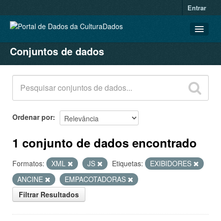
Entrar
Conjuntos de dados
CONJUNTOS DE DADOS
ORGANIZAÇÕES
GRUPOS
SOBRE
Ordenar por
1 conjunto de dados encontrado
Formatos:
XML
JS
Etiquetas:
EXIBIDORES
ANCINE
EMPACOTADORAS
Filtrar Resultados