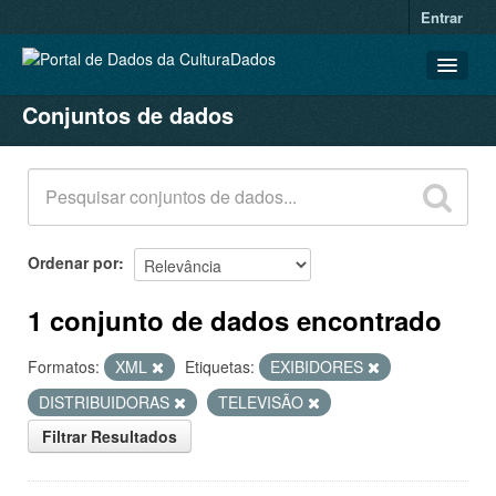
Entrar
Conjuntos de dados
CONJUNTOS DE DADOS
ORGANIZAÇÕES
GRUPOS
SOBRE
Ordenar por
1 conjunto de dados encontrado
Formatos:
XML
Etiquetas:
EXIBIDORES
DISTRIBUIDORAS
TELEVISÃO
Filtrar Resultados