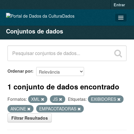
Entrar
Conjuntos de dados
CONJUNTOS DE DADOS
ORGANIZAÇÕES
GRUPOS
SOBRE
Ordenar por
1 conjunto de dados encontrado
Formatos:
XML
JS
Etiquetas:
EXIBIDORES
ANCINE
EMPACOTADORAS
Filtrar Resultados