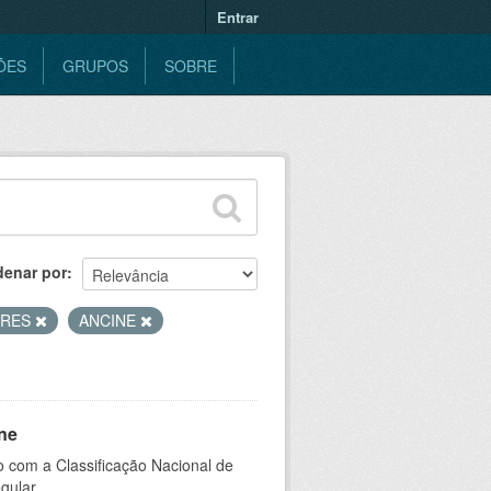
Entrar
ÕES
GRUPOS
SOBRE
denar por
ORES
ANCINE
ne
 com a Classificação Nacional de
gular.