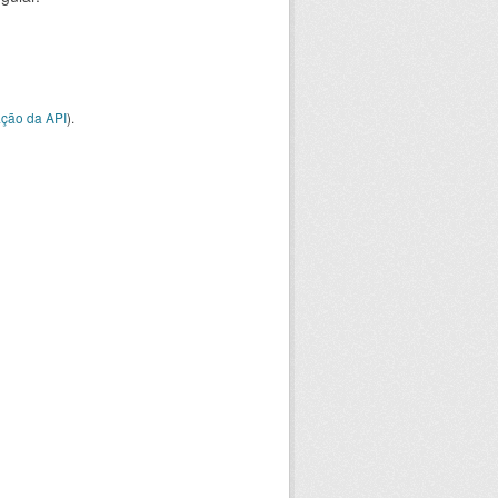
ção da API
).