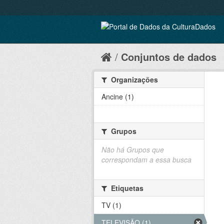
Conjuntos de dados
Organizações
Ancine (1)
Grupos
Não há Grupos que
correspondam a essa busca
Etiquetas
TV (1)
TELEVISÃO (1)