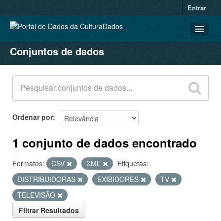
Entrar
Conjuntos de dados
CONJUNTOS DE DADOS
ORGANIZAÇÕES
GRUPOS
SOBRE
Ordenar por
1 conjunto de dados encontrado
Formatos:
CSV
XML
Etiquetas:
DISTRIBUIDORAS
EXIBIDORES
TV
TELEVISÃO
Filtrar Resultados