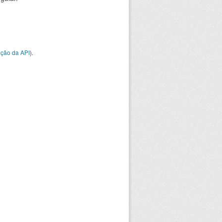
ção da API
).