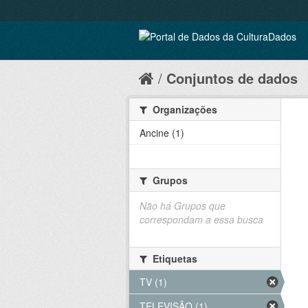
Conjuntos de dados
Organizações
Ancine (1)
Grupos
Não há Grupos que
correspondam a essa busca
Etiquetas
TV (1)
TELEVISÃO (1)