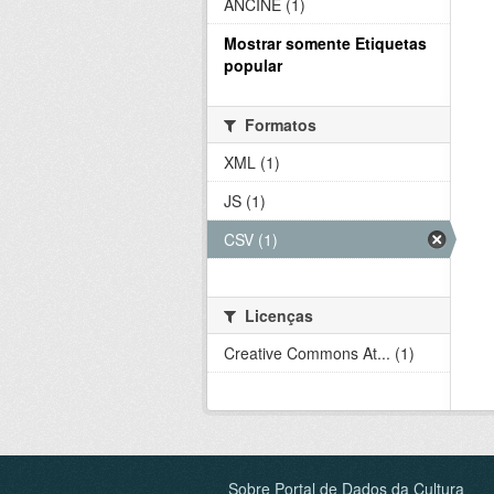
ANCINE (1)
Mostrar somente Etiquetas
popular
Formatos
XML (1)
JS (1)
CSV (1)
Licenças
Creative Commons At... (1)
Sobre Portal de Dados da Cultura