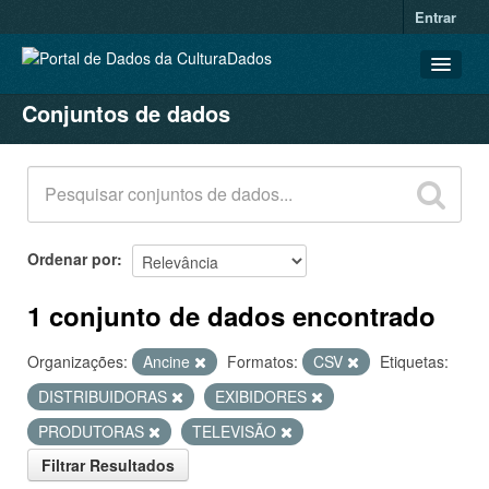
Entrar
Conjuntos de dados
CONJUNTOS DE DADOS
ORGANIZAÇÕES
GRUPOS
SOBRE
Ordenar por
1 conjunto de dados encontrado
Organizações:
Ancine
Formatos:
CSV
Etiquetas:
DISTRIBUIDORAS
EXIBIDORES
PRODUTORAS
TELEVISÃO
Filtrar Resultados