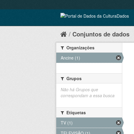
Conjuntos de dados
Organizações
Ancine (1)
Grupos
Não há Grupos que
correspondam a essa busca
Etiquetas
TV (1)
TELEVISÃO (1)