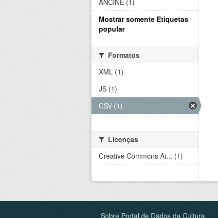
ANCINE (1)
Mostrar somente Etiquetas
popular
Formatos
XML (1)
JS (1)
CSV (1)
Licenças
Creative Commons At... (1)
Sobre Portal de Dados da Cultura