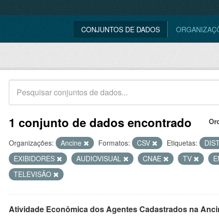
CONJUNTOS DE DADOS
ORGANIZAÇ
1 conjunto de dados encontrado
Or
Organizações:
Ancine
Formatos:
CSV
Etiquetas:
DIS
EXIBIDORES
AUDIOVISUAL
CNAE
TV
E
TELEVISÃO
Atividade Econômica dos Agentes Cadastrados na Anci