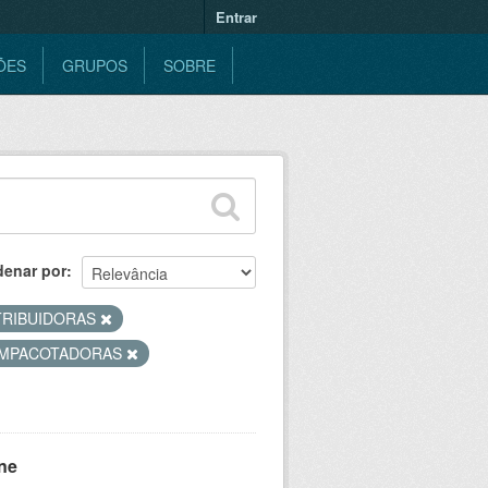
Entrar
ÕES
GRUPOS
SOBRE
denar por
TRIBUIDORAS
MPACOTADORAS
ne