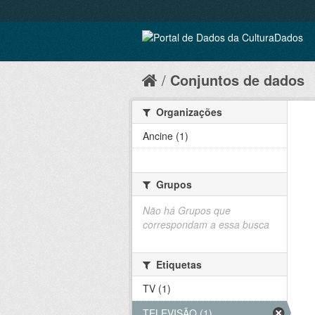
Conjuntos de dados
Organizações
Ancine (1)
Grupos
Não há Grupos que
correspondam a essa busca
Etiquetas
TV (1)
TELEVISÃO (1)