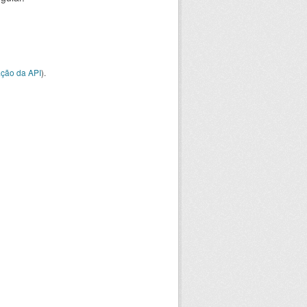
ção da API
).