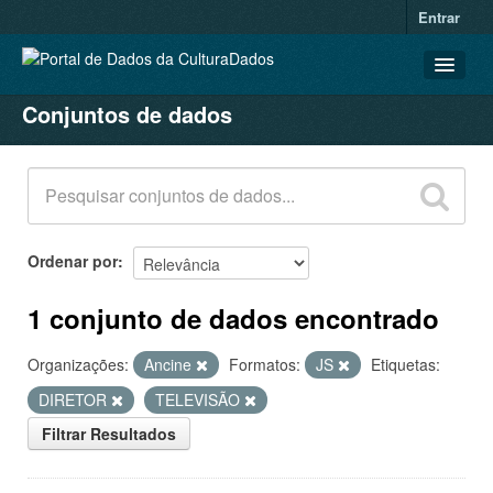
Entrar
Conjuntos de dados
CONJUNTOS DE DADOS
ORGANIZAÇÕES
GRUPOS
SOBRE
Ordenar por
1 conjunto de dados encontrado
Organizações:
Ancine
Formatos:
JS
Etiquetas:
DIRETOR
TELEVISÃO
Filtrar Resultados