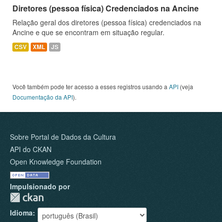
Diretores (pessoa física) Credenciados na Ancine
Relação geral dos diretores (pessoa física) credenciados na
Ancine e que se encontram em situação regular.
CSV
XML
JS
Você também pode ter acesso a esses registros usando a
API
(veja
Documentação da API
).
Sobre Portal de Dados da Cultura
API do CKAN
Open Knowledge Foundation
Impulsionado por
Idioma