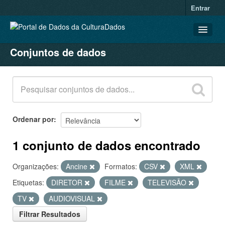
Entrar
Conjuntos de dados
CONJUNTOS DE DADOS
ORGANIZAÇÕES
GRUPOS
SOBRE
Ordenar por
1 conjunto de dados encontrado
Organizações:
Ancine
Formatos:
CSV
XML
Etiquetas:
DIRETOR
FILME
TELEVISÃO
TV
AUDIOVISUAL
Filtrar Resultados