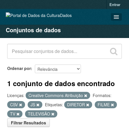
Entrar
Conjuntos de dados
CONJUNTOS DE DADOS
ORGANIZAÇÕES
GRUPOS
SOBRE
Ordenar por
1 conjunto de dados encontrado
Licenças:
Creative Commons Atribuição
Formatos:
CSV
JS
Etiquetas:
DIRETOR
FILME
TV
TELEVISÃO
Filtrar Resultados