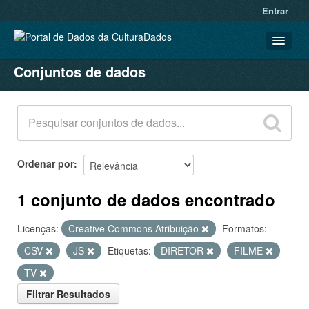
Entrar
Conjuntos de dados
CONJUNTOS DE DADOS
ORGANIZAÇÕES
GRUPOS
SOBRE
Ordenar por
1 conjunto de dados encontrado
Licenças:
Creative Commons Atribuição
Formatos:
CSV
JS
Etiquetas:
DIRETOR
FILME
TV
Filtrar Resultados