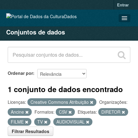
Entrar
Conjuntos de dados
CONJUNTOS DE DADOS
ORGANIZAÇÕES
GRUPOS
SOBRE
Ordenar por
1 conjunto de dados encontrado
Licenças:
Creative Commons Atribuição
Organizações:
Ancine
Formatos:
CSV
Etiquetas:
DIRETOR
FILME
TV
AUDIOVISUAL
Filtrar Resultados